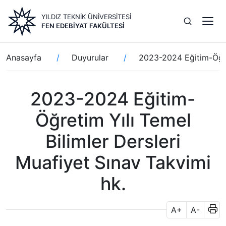
Ana
YILDIZ TEKNİK ÜNİVERSİTESİ
içeriğe
FEN EDEBIYAT FAKÜLTESI
atla
Sayfa
Anasayfa
Duyurular
2023-2024 Eğitim-Öğret
yolu
2023-2024 Eğitim-
Öğretim Yılı Temel
Bilimler Dersleri
Muafiyet Sınav Takvimi
hk.
A+
A-