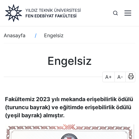
Ana
YILDIZ TEKNİK ÜNİVERSİTESİ
içeriğe
FEN EDEBIYAT FAKÜLTESI
atla
Sayfa
Anasayfa
Engelsiz
yolu
Engelsiz
A+
A-
Fakültemiz 2023 yılı mekanda erişebilirlik ödülü
(turuncu bayrak) ve eğitimde erişebilirlik ödülü
(yeşil bayrak) almıştır.