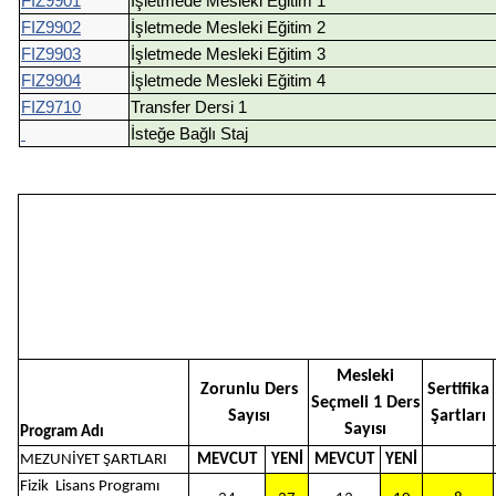
FIZ9901
İşletmede Mesleki Eğitim 1
FIZ9902
İşletmede Mesleki Eğitim 2
FIZ9903
İşletmede Mesleki Eğitim 3
FIZ9904
İşletmede Mesleki Eğitim 4
FIZ9710
Transfer Dersi 1
İsteğe Bağlı Staj
Mesleki
Zorunlu Ders
Sertifika
Seçmeli 1 Ders
Sayısı
Şartları
Sayısı
Program Adı
MEZUNİYET ŞARTLARI
MEVCUT
YENİ
MEVCUT
YENİ
Fizik
Lisans Programı