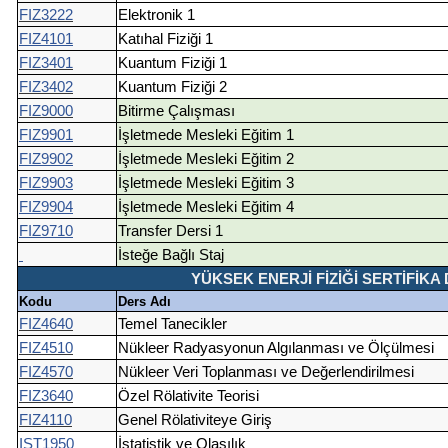
FIZ3222
Elektronik 1
FIZ4101
Katıhal Fiziği 1
FIZ3401
Kuantum Fiziği 1
FIZ3402
Kuantum Fiziği 2
FIZ9000
Bitirme Çalışması
FIZ9901
İşletmede Mesleki Eğitim 1
FIZ9902
İşletmede Mesleki Eğitim 2
FIZ9903
İşletmede Mesleki Eğitim 3
FIZ9904
İşletmede Mesleki Eğitim 4
FIZ9710
Transfer Dersi 1
İsteğe Bağlı Staj
YÜKSEK ENERJİ FİZİĞİ SERTİFİKA DE
Kodu
Ders Adı
FIZ4640
Temel Tanecikler
FIZ4510
Nükleer Radyasyonun Algılanması ve Ölçülmesi
FIZ4570
Nükleer Veri Toplanması ve Değerlendirilmesi
FIZ3640
Özel Rölativite Teorisi
FIZ4110
Genel Rölativiteye Giriş
IST1950
İstatistik ve Olasılık