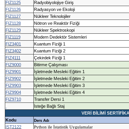
FIZ1125
Radyobiyolojiye Giriş
FIZ1126
Radyasyon ve Ekoloji
FIZ1127
Nükleer Teknolojiler
FIZ1128
Nötron ve Reaktör Fiziği
FIZ1129
Nükleer Spektroskopi
FIZ1119
Modern Dedektör Sistemleri
FIZ3401
Kuantum Fiziği 1
FIZ3402
Kuantum Fiziği 2
FIZ4111
Çekirdek Fiziği 1
FIZ9000
Bitirme Çalışması
FIZ9901
İşletmede Mesleki Eğitim 1
FIZ9902
İşletmede Mesleki Eğitim 2
FIZ9903
İşletmede Mesleki Eğitim 3
FIZ9904
İşletmede Mesleki Eğitim 4
FIZ9710
Transfer Dersi 1
İsteğe Bağlı Staj
VERİ BİLİMİ SERTİFİKA
Kodu
Ders Adı
IST2122
Python ile İstatistik Uygulamalar