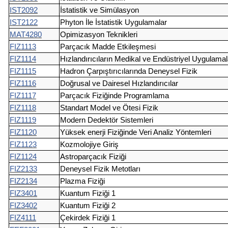
IST2092
İstatistik ve Simülasyon
IST2122
Phyton İle İstatistik Uygulamalar
MAT4280
Opimizasyon Teknikleri
FIZ1113
Parçacık Madde Etkileşmesi
FIZ1114
Hızlandırıcıların Medikal ve Endüstriyel Uygulama
FIZ1115
Hadron Çarpıştırıcılarında Deneysel Fizik
FIZ1116
Doğrusal ve Dairesel Hızlandırıcılar
FIZ1117
Parçacık Fiziğinde Programlama
FIZ1118
Standart Model ve Ötesi Fizik
FIZ1119
Modern Dedektör Sistemleri
FIZ1120
Yüksek enerji Fiziğinde Veri Analiz Yöntemleri
FIZ1123
Kozmolojiye Giriş
FIZ1124
Astroparçacık Fiziği
FIZ2133
Deneysel Fizik Metotları
FIZ2134
Plazma Fiziği
FIZ3401
Kuantum Fiziği 1
FIZ3402
Kuantum Fiziği 2
FIZ4111
Çekirdek Fiziği 1