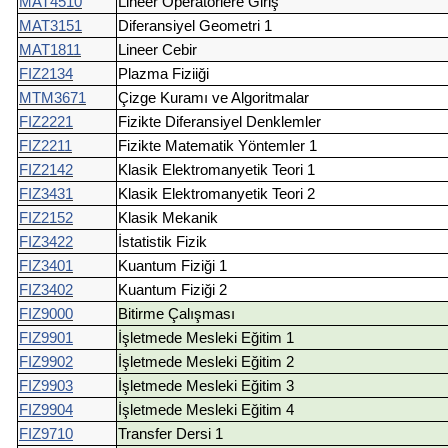
MAT4510
Lineer Operatörlere Giriş
MAT3151
Diferansiyel Geometri 1
MAT1811
Lineer Cebir
FIZ2134
Plazma Fiziiği
MTM3671
Çizge Kuramı ve Algoritmalar
FIZ2221
Fizikte Diferansiyel Denklemler
FIZ2211
Fizikte Matematik Yöntemler 1
FIZ2142
Klasik Elektromanyetik Teori 1
FIZ3431
Klasik Elektromanyetik Teori 2
FIZ2152
Klasik Mekanik
FIZ3422
İstatistik Fizik
FIZ3401
Kuantum Fiziği 1
FIZ3402
Kuantum Fiziği 2
FIZ9000
Bitirme Çalışması
FIZ9901
İşletmede Mesleki Eğitim 1
FIZ9902
İşletmede Mesleki Eğitim 2
FIZ9903
İşletmede Mesleki Eğitim 3
FIZ9904
İşletmede Mesleki Eğitim 4
FIZ9710
Transfer Dersi 1