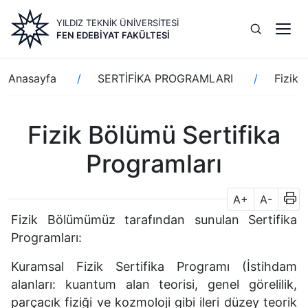
Ana
YILDIZ TEKNİK ÜNİVERSİTESİ
içeriğe
FEN EDEBIYAT FAKÜLTESI
atla
Sayfa
Anasayfa
SERTİFİKA PROGRAMLARI
Fizik 
yolu
Fizik Bölümü Sertifika
Programları
A+
A-
Fizik Bölümümüz tarafından sunulan Sertifika
Programları:
Kuramsal Fizik Sertifika Programı (İstihdam
alanları: kuantum alan teorisi, genel görelilik,
parçacık fiziği ve kozmoloji gibi ileri düzey teorik