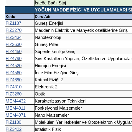
İsteğe Bağlı Staj
YOĞUN MADDE FİZİĞİ VE UYGULAMALARI SERTİF
Kodu
Ders Adı
FIZ1137
Güneş Enerjisi
FIZ3270
Maddenin Elektrik ve Manyetik özelliklerine Giriş
FIZ3434
Nanoteknoloji
FIZ3630
Güneş Pilleri
FIZ4450
Süperiletkenliğe Giriş
FIZ4790
Sıvı Kristallerin Yapıları, Özellikleri ve Uygulamalar
FIZ4520
Hidrojen Enerjisi
FIZ4560
İnce Film Fiziğine Giriş
FIZ4690
Katıhal Fiziği 2
FIZ4810
Elektronik 2
FIZ3260
Optik
MEM4432
Karakterizasyon Teknikleri
MEM4911
Fonksiyonel Malzemeler
MEM4971
Nano Malzemeler
FIZ1130
Moleküler
Yarıiletkenler ve Optoelektronik Uygula
FIZ3422
İstatistik Fizik