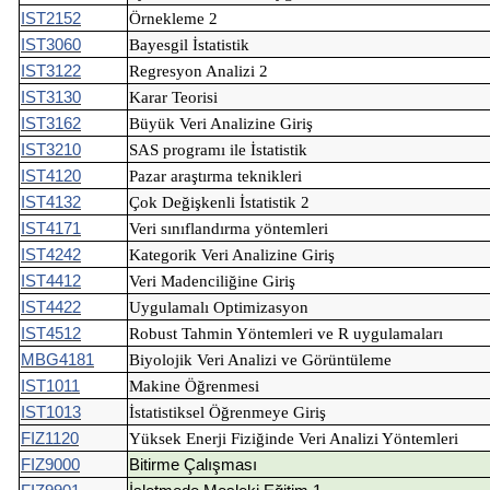
IST2152
Örnekleme 2
IST3060
Bayesgil İstatistik
IST3122
Regresyon Analizi 2
IST3130
Karar Teorisi
IST3162
Büyük Veri Analizine Giriş
IST3210
SAS programı ile İstatistik
IST4120
Pazar araştırma teknikleri
IST4132
Çok Değişkenli İstatistik 2
IST4171
Veri sınıflandırma yöntemleri
IST4242
Kategorik Veri Analizine Giriş
IST4412
Veri Madenciliğine Giriş
IST4422
Uygulamalı Optimizasyon
IST4512
Robust Tahmin Yöntemleri ve R uygulamaları
MBG4181
Biyolojik Veri Analizi ve Görüntüleme
IST1011
Makine Öğrenmesi
IST1013
İstatistiksel Öğrenmeye Giriş
FIZ1120
Yüksek Enerji Fiziğinde Veri Analizi Yöntemleri
FIZ9000
Bitirme Çalışması