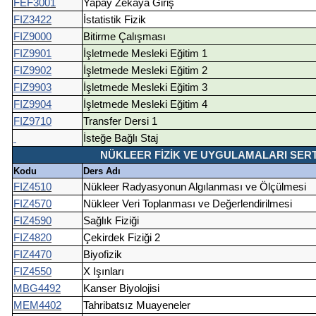
FEF3001
Yapay Zekaya Giriş
FIZ3422
İstatistik Fizik
FIZ9000
Bitirme Çalışması
FIZ9901
İşletmede Mesleki Eğitim 1
FIZ9902
İşletmede Mesleki Eğitim 2
FIZ9903
İşletmede Mesleki Eğitim 3
FIZ9904
İşletmede Mesleki Eğitim 4
FIZ9710
Transfer Dersi 1
İsteğe Bağlı Staj
NÜKLEER FİZİK VE UYGULAMALARI SERTİFİK
Kodu
Ders Adı
FIZ4510
Nükleer Radyasyonun Algılanması ve Ölçülmesi
FIZ4570
Nükleer Veri Toplanması ve Değerlendirilmesi
FIZ4590
Sağlık Fiziği
FIZ4820
Çekirdek Fiziği 2
FIZ4470
Biyofizik
FIZ4550
X Işınları
MBG4492
Kanser Biyolojisi
MEM4402
Tahribatsız Muayeneler