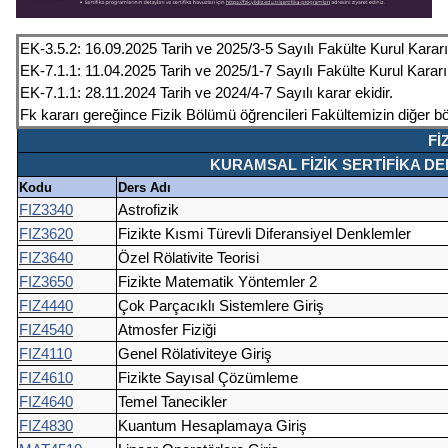
EK-3.5.2: 16.09.2025 Tarih ve 2025/3-5 Sayılı Fakülte Kurul Kararı 
EK-7.1.1: 11.04.2025 Tarih ve 2025/1-7 Sayılı Fakülte Kurul Kararı 
EK-7.1.1: 28.11.2024 Tarih ve 2024/4-7 Sayılı karar ekidir.
Fk kararı gereğince Fizik Bölümü öğrencileri Fakültemizin diğer böl
Fİ
KURAMSAL FİZİK SERTİFİKA DERSL
Kodu
Ders Adı
FIZ3340
Astrofizik
FIZ3620
Fizikte Kısmi Türevli Diferansiyel Denklemler
FIZ3640
Özel Rölativite Teorisi
FIZ3650
Fizikte Matematik Yöntemler 2
FIZ4440
Çok Parçacıklı Sistemlere Giriş
FIZ4540
Atmosfer Fiziği
FIZ4110
Genel Rölativiteye Giriş
FIZ4610
Fizikte Sayısal Çözümleme
FIZ4640
Temel Tanecikler
FIZ4830
Kuantum Hesaplamaya Giriş