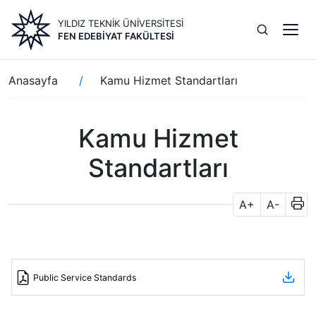
Ana
YILDIZ TEKNİK ÜNİVERSİTESİ
içeriğe
FEN EDEBIYAT FAKÜLTESI
atla
Sayfa
Anasayfa
Kamu Hizmet Standartları
yolu
Kamu Hizmet
Standartları
A+
A-
Public Service Standards