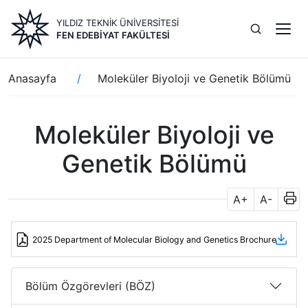
Ana
YILDIZ TEKNİK ÜNİVERSİTESİ
içeriğe
FEN EDEBIYAT FAKÜLTESI
atla
Sayfa
Anasayfa
Moleküler Biyoloji ve Genetik Bölümü
yolu
Moleküler Biyoloji ve
Genetik Bölümü
A+
A-
2025 Department of Molecular Biology and Genetics Brochure
Bölüm Özgörevleri (BÖZ)