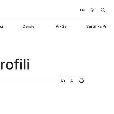
EN
ci
Dersler
Ar-Ge
Sertifika Pr.
ofili
A+
A-