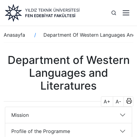
Ana
YILDIZ TEKNİK ÜNİVERSİTESİ
içeriğe
FEN EDEBIYAT FAKÜLTESI
atla
Sayfa
Anasayfa
Department Of Western Languages And L
yolu
Department of Western
Languages and
Literatures
A+
A-
Mission
Profile of the Programme