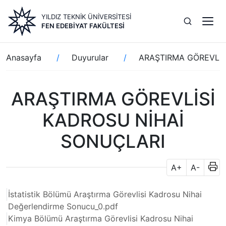
Ana
YILDIZ TEKNİK ÜNİVERSİTESİ
içeriğe
FEN EDEBIYAT FAKÜLTESI
atla
Sayfa
Anasayfa
Duyurular
ARAŞTIRMA GÖREVLİS
yolu
ARAŞTIRMA GÖREVLİSİ
KADROSU NİHAİ
SONUÇLARI
A+
A-
İstatistik Bölümü Araştırma Görevlisi Kadrosu Nihai
Değerlendirme Sonucu_0.pdf
Kimya Bölümü Araştırma Görevlisi Kadrosu Nihai