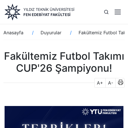
Ana
YILDIZ TEKNİK ÜNİVERSİTESİ
içeriğe
FEN EDEBIYAT FAKÜLTESI
atla
Sayfa
Anasayfa
Duyurular
Fakültemiz Futbol Tak
yolu
Fakültemiz Futbol Takımı
CUP'26 Şampiyonu!
A+
A-