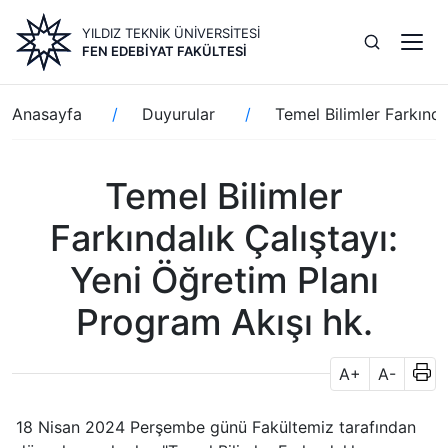
Ana
YILDIZ TEKNİK ÜNİVERSİTESİ
içeriğe
FEN EDEBIYAT FAKÜLTESI
atla
Sayfa
Anasayfa
Duyurular
Temel Bilimler Farkında
yolu
Temel Bilimler
Farkındalık Çalıştayı:
Yeni Öğretim Planı
Program Akışı hk.
A+
A-
18 Nisan 2024 Perşembe günü Fakültemiz tarafından