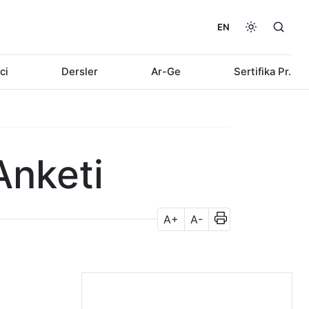
EN
ci
Dersler
Ar-Ge
Sertifika Pr.
Anketi
A+
A-