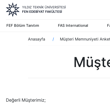
Ana
YILDIZ TEKNİK ÜNİVERSİTESİ
içeriğe
FEN EDEBIYAT FAKÜLTESI
atla
FEF Bölüm Tanıtım
FAS International
F
Sayfa
Anasayfa
Müşteri Memnuniyeti Anket
yolu
Müşte
Değerli Müşterimiz;