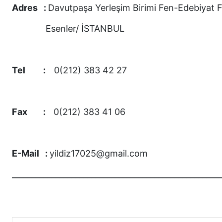
Adres :
Davutpaşa Yerleşim Birimi Fen-Edebiyat Fa
Esenler/ İSTANBUL
Tel :
0(212) 383 42 27
Fax :
0(212) 383 41 06
E-Mail :
yildiz17025@gmail.com
____________________________________________________