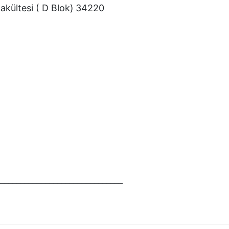
kültesi ( D Blok)
34220
_______________________________