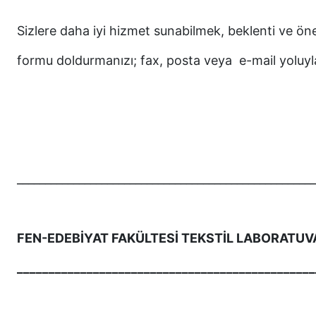
Sizlere daha iyi hizmet sunabilmek, beklenti ve ön
formu doldurmanızı; fax, posta veya e-mail yoluyl
Saygılar
____________________________________________________
FEN-EDEBİYAT FAKÜLTESİ TEKSTİL LABORATUV
_______________________________________________