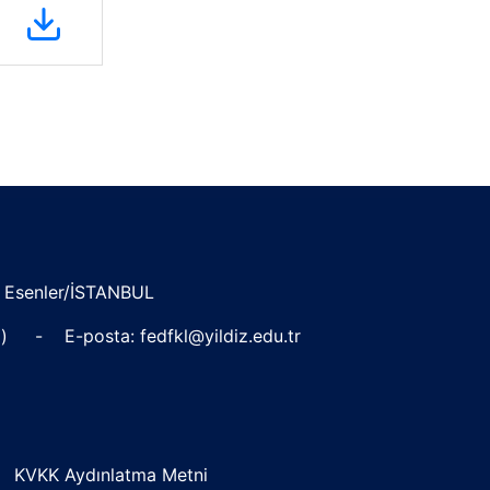
0 Esenler/İSTANBUL
leri) - E-posta:
fedfkl@yildiz.edu.tr
KVKK Aydınlatma Metni